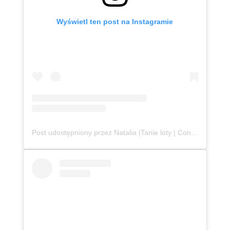
Wyświetl ten post na Instagramie
Post udostępniony przez Natalia |Tanie loty | Content Creator | UGC (@podroznaetacie)