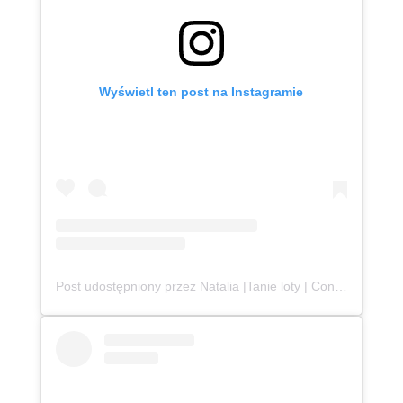
Wyświetl ten post na Instagramie
Post udostępniony przez Natalia |Tanie loty | Content Creator | UGC (@podroznaetacie)