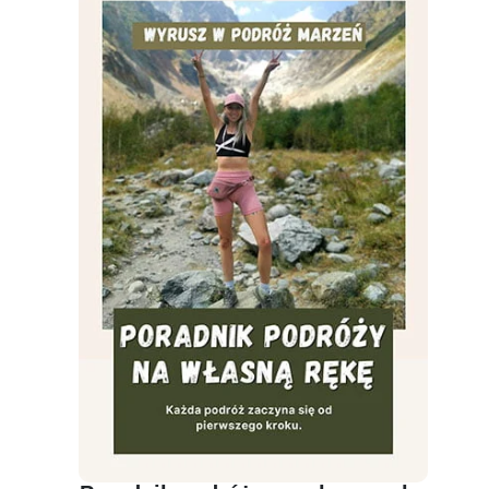
cena
cena
wynosiła:
wynosi:
59,00 zł.
39,00 zł.