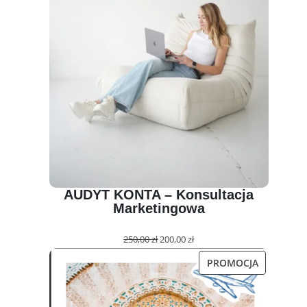
AUDYT KONTA – Konsultacja
Marketingowa
Pierwotna
Aktualna
250,00
zł
200,00
zł
cena
cena
PRODUKT
PROMOCJA
wynosiła:
wynosi:
W
250,00 zł.
200,00 zł.
PROMOCJI