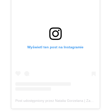
Wyświetl ten post na Instagramie
Post udostępniony przez Natalia Gorzelana | Zanzibar | Content Creator (@podroznaetacie)