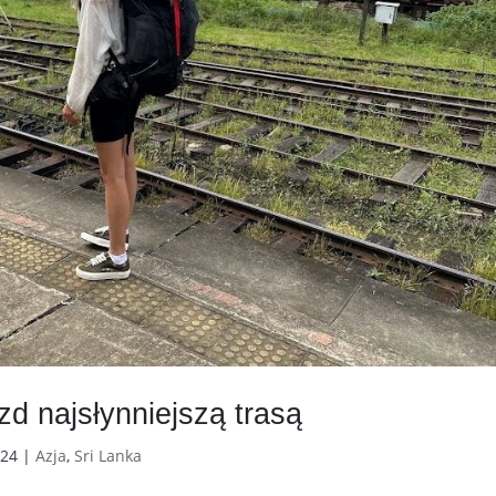
zd najsłynniejszą trasą
024
|
Azja
,
Sri Lanka