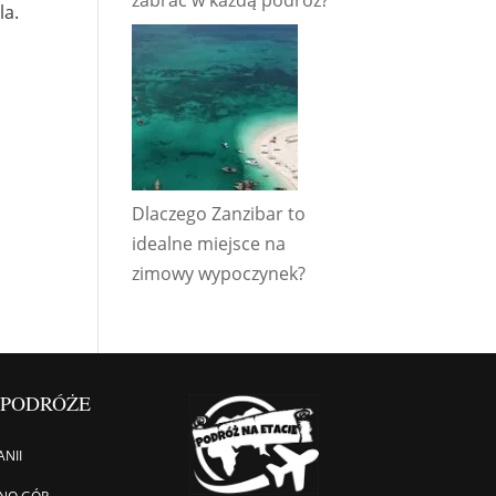
la.
Dlaczego Zanzibar to
idealne miejsce na
zimowy wypoczynek?
 PODRÓŻE
NII