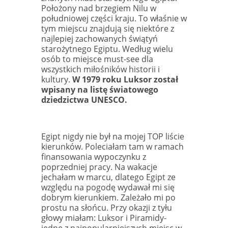
Położony nad brzegiem Nilu w
południowej części kraju. To właśnie w
tym miejscu znajdują się niektóre z
najlepiej zachowanych świątyń
starożytnego Egiptu. Według wielu
osób to miejsce must-see dla
wszystkich miłośników historii i
kultury.
W 1979 roku Luksor został
wpisany na listę światowego
dziedzictwa UNESCO.
Egipt nigdy nie był na mojej TOP liście
kierunków. Poleciałam tam w ramach
finansowania wypoczynku z
poprzedniej pracy. Na wakacje
jechałam w marcu, dlatego Egipt ze
względu na pogodę wydawał mi się
dobrym kierunkiem. Zależało mi po
prostu na słońcu. Przy okazji z tyłu
głowy miałam: Luksor i Piramidy-
jedne z najpopularniejszych miejsc w