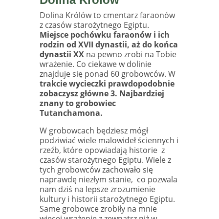
Dolina Królów to cmentarz faraonów
z czasów starożytnego Egiptu.
Miejsce pochówku faraonów i ich
rodzin od XVII dynastii, aż do końca
dynastii XX
na pewno zrobi na Tobie
wrażenie. Co ciekawe w dolinie
znajduje się ponad 60 grobowców. W
trakcie wycieczki prawdopodobnie
zobaczysz główne 3. Najbardziej
znany to grobowiec
Tutanchamona.
W grobowcach będziesz mógł
podziwiać wiele malowideł ściennych i
rzeźb, które opowiadają historie z
czasów starożytnego Egiptu. Wiele z
tych grobowców zachowało się
naprawdę niezłym stanie,
co pozwala
nam dziś na lepsze zrozumienie
kultury i historii starożytnego Egiptu.
Same grobowce zrobiły na mnie
więcej wrażenie z zewnątrz niż w