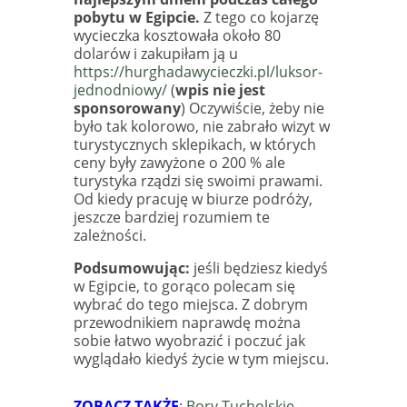
pobytu w Egipcie.
Z tego co kojarzę
wycieczka kosztowała około 80
dolarów i zakupiłam ją u
https://hurghadawycieczki.pl/luksor-
jednodniowy/
(
wpis nie jest
sponsorowany
) Oczywiście, żeby nie
było tak kolorowo, nie zabrało wizyt w
turystycznych sklepikach, w których
ceny były zawyżone o 200 % ale
turystyka rządzi się swoimi prawami.
Od kiedy pracuję w biurze podróży,
jeszcze bardziej rozumiem te
zależności.
Podsumowując:
jeśli będziesz kiedyś
w Egipcie, to gorąco polecam się
wybrać do tego miejsca. Z dobrym
przewodnikiem naprawdę można
sobie łatwo wyobrazić i poczuć jak
wyglądało kiedyś życie w tym miejscu.
ZOBACZ TAKŻE
:
Bory Tucholskie. -