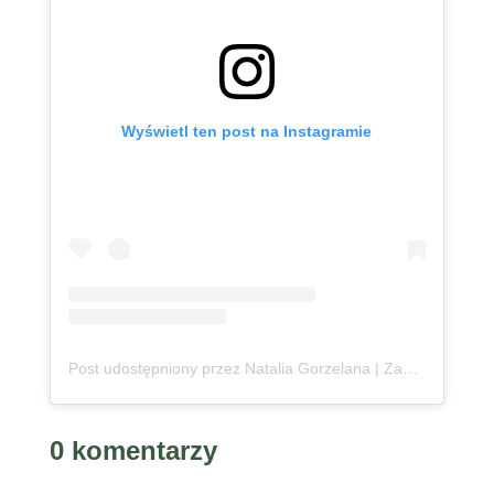
Wyświetl ten post na Instagramie
Post udostępniony przez Natalia Gorzelana | Zanzibar | Content Creator (@podroznaetacie)
0 komentarzy