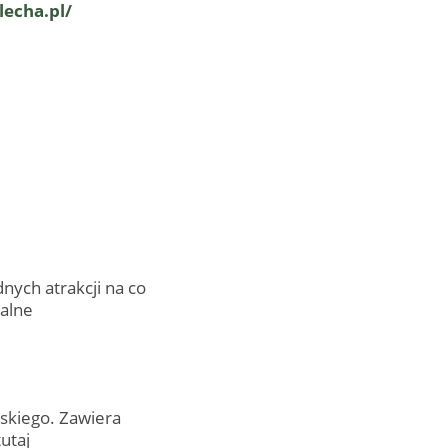
lecha.pl/
nych atrakcji na co
ralne
lskiego. Zawiera
utaj