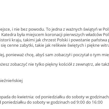
miejsce, i nie bez powodu. To jedna z ważnych świątyń w P
 Katedra była miejscem koronacji pierwszych władców Polsk
orii kraju, takimi jak chrzest Polski i powstanie państwa 
ię cenne zabytki, takie jak relikwie świętych i piękne witr
lej, ponieważ chcę, abyś sam zobaczył i poczytał o tym mie
esz zobaczyć nie tylko piękny kościół z zewnątrz, ale tak
ieźnieńskiej
topada do kwietnia: od poniedziałku do soboty w godzinach
od poniedziałku do soboty w godzinach od 9:00 do 16:00