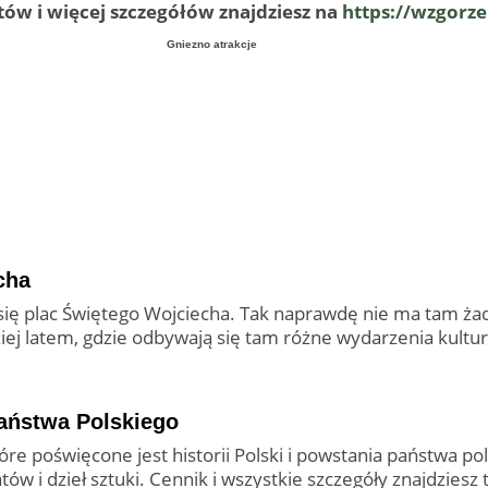
tów i więcej szczegółów znajdziesz na
https://wzgorze
Gniezno atrakcje
cha
się plac Świętego Wojciecha. Tak naprawdę nie ma tam żad
ziej latem, gdzie odbywają się tam różne wydarzenia kultu
ństwa Polskiego
re poświęcone jest historii Polski i powstania państwa po
w i dzieł sztuki. Cennik i wszystkie szczegóły znajdziesz t