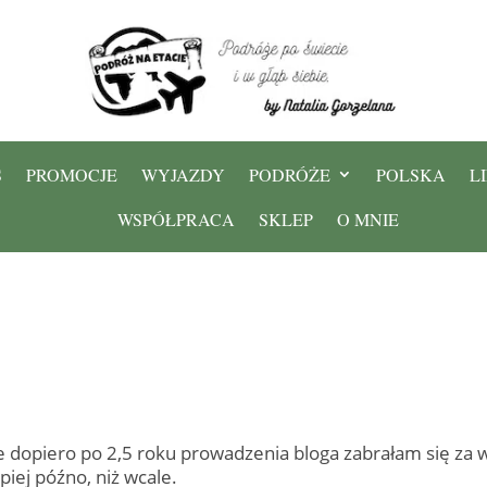
S
PROMOCJE
WYJAZDY
PODRÓŻE
POLSKA
L
WSPÓŁPRACA
SKLEP
O MNIE
 że dopiero po 2,5 roku prowadzenia bloga zabrałam się za
iej późno, niż wcale.