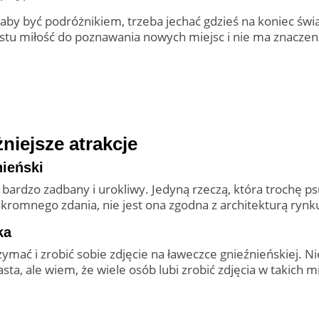
aby być podróżnikiem, trzeba jechać gdzieś na koniec świa
stu miłość do poznawania nowych miejsc i nie ma znaczenia
niejsze atrakcje
nieński
bardzo zadbany i urokliwy. Jedyną rzeczą, która trochę psu
romnego zdania, nie jest ona zgodna z architekturą rynk
ka
zymać i zrobić sobie zdjęcie na ławeczce gnieźnieńskiej. Nie
sta, ale wiem, że wiele osób lubi zrobić zdjęcia w takich m