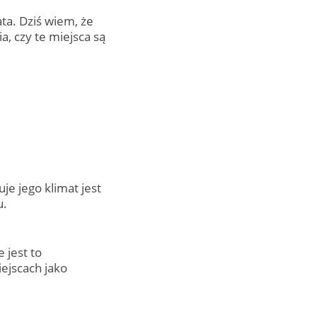
ta. Dziś wiem, że
, czy te miejsca są
je jego klimat jest
u.
 jest to
iejscach jako