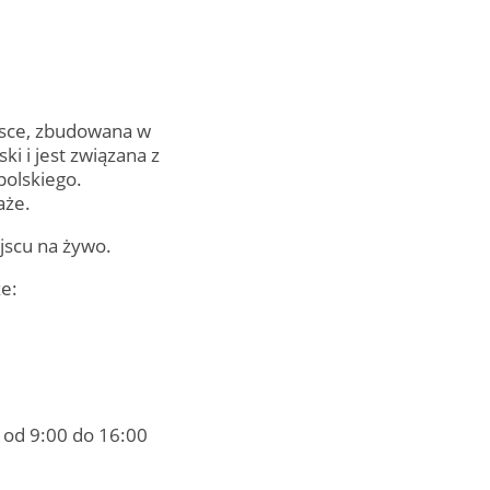
olsce, zbudowana w
i i jest związana z
polskiego.
aże.
jscu na żywo.
że:
 od 9:00 do 16:00