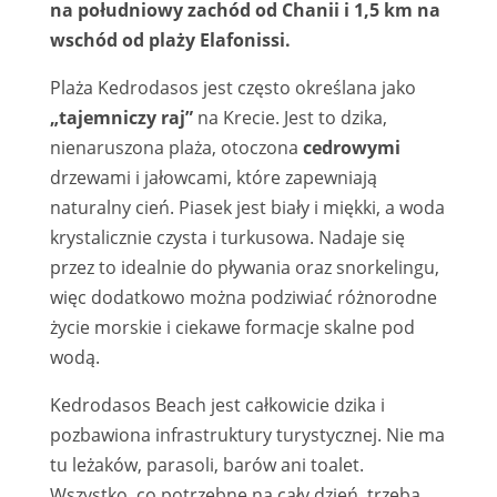
na południowy zachód od Chanii i 1,5 km na
wschód od plaży Elafonissi.
Plaża Kedrodasos jest często określana jako
„tajemniczy raj”
na Krecie. Jest to dzika,
nienaruszona plaża, otoczona
cedrowymi
drzewami i jałowcami, które zapewniają
naturalny cień. Piasek jest biały i miękki, a woda
krystalicznie czysta i turkusowa. Nadaje się
przez to idealnie do pływania oraz snorkelingu,
więc dodatkowo można podziwiać różnorodne
życie morskie i ciekawe formacje skalne pod
wodą.
Kedrodasos Beach jest całkowicie dzika i
pozbawiona infrastruktury turystycznej. Nie ma
tu leżaków, parasoli, barów ani toalet.
Wszystko, co potrzebne na cały dzień, trzeba