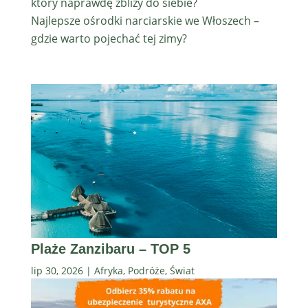
który naprawdę zbliży do siebie?
Najlepsze ośrodki narciarskie we Włoszech –
gdzie warto pojechać tej zimy?
Plaże Zanzibaru – TOP 5
lip 30, 2026
|
Afryka
,
Podróże
,
Świat