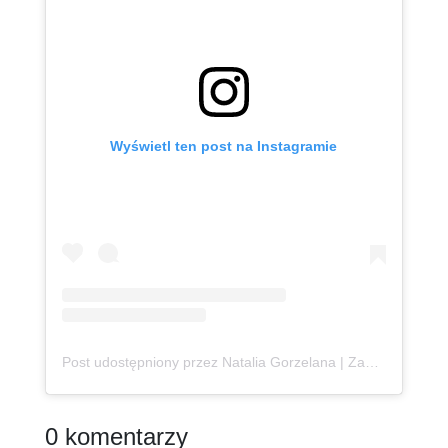
Wyświetl ten post na Instagramie
Post udostępniony przez Natalia Gorzelana | Zanzibar | Content Creator (@podroznaetacie)
0 komentarzy