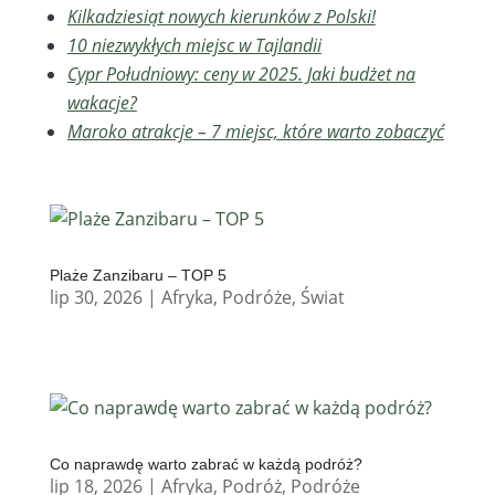
Kilkadziesiąt nowych kierunków z Polski!
10 niezwykłych miejsc w Tajlandii
Cypr Południowy: ceny w 2025. Jaki budżet na
wakacje?
Maroko atrakcje – 7 miejsc, które warto zobaczyć
Plaże Zanzibaru – TOP 5
lip 30, 2026
|
Afryka
,
Podróże
,
Świat
Co naprawdę warto zabrać w każdą podróż?
lip 18, 2026
|
Afryka
,
Podróż
,
Podróże