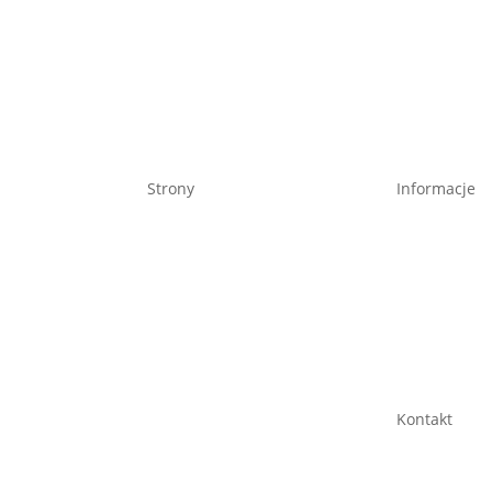
Strony
Informacje
Podróże
O mnie
Lifestyle
Polityka pry
Oferta
Regulamin
Sklep
Kontakt