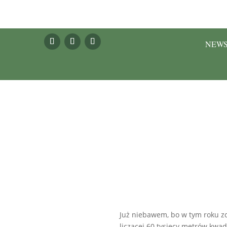
NEW
Już niebawem, bo w tym roku zo
liczącej 60 tysięcy metrów kwad