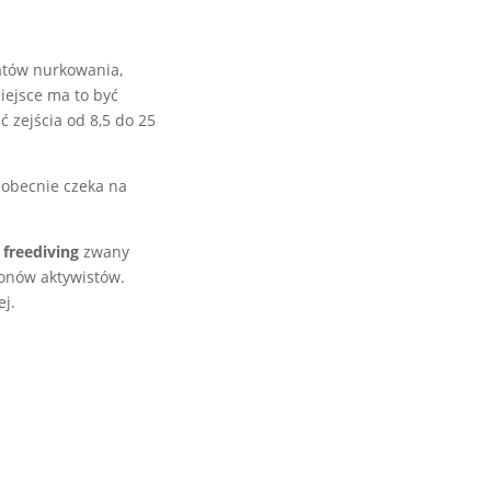
atów nurkowania,
iejsce ma to być
 zejścia od 8,5 do 25
 obecnie czeka na
e
freediving
zwany
onów aktywistów.
ej.