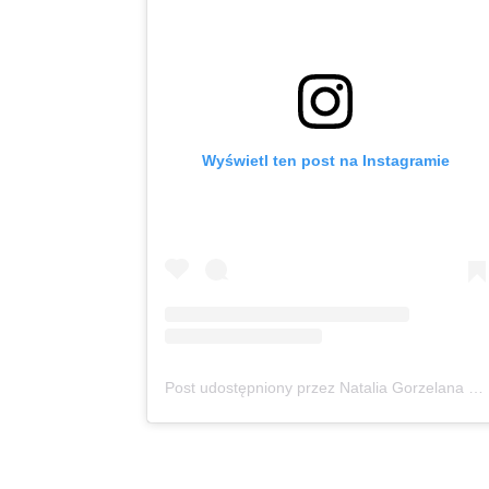
Wyświetl ten post na Instagramie
Post udostępniony przez Natalia Gorzelana | Zanzibar | Content Creator (@podroznaetacie)