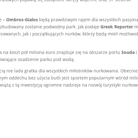
e –
Ombros-Gialos
będą prawdziwym rajem dla wszystkich pasjon
 zbudowany zostanie podwodny park. Jak podaje
Greek Reporter
m
wanych, jak i początkujących nurków, którzy będą mieli możliwość
a na koszt pół miliona euro znajduje się na obszarze portu
Souda
i
iwiające osadzenie parku pod wodą.
ścią nie lada gratka dla wszystkich miłośników nurkowania. Obecni
m oddechu bez użycia butli jest sportem popularnym wśród mili
wiążą z tą inwestycją ogromne nadzieje na rozwój turystyki nurkow