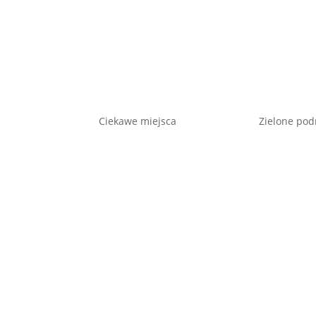
Ciekawe miejsca
Zielone pod
Luksor w egipcie
Theth w Alb
watności
Paxos i Anipaxos
Mestia – pi
Botanic Gardens w
Rokytnice na
Singapurze – dlaczego
Karkonosze 
warto odwiedzić
Zielone serc
Park Narodowy Khao Yai
pomysł na 