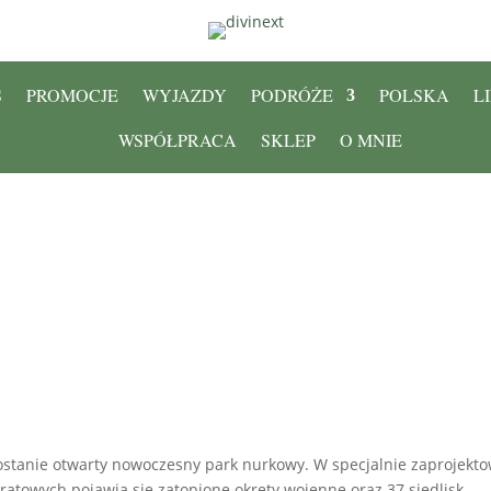
S
PROMOCJE
WYJAZDY
PODRÓŻE
POLSKA
L
WSPÓŁPRACA
SKLEP
O MNIE
stanie otwarty nowoczesny park nurkowy. W specjalnie zaprojektow
ratowych pojawią się zatopione okręty wojenne oraz 37 siedlisk.