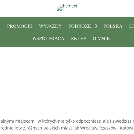
S
PROMOCJE
WYJAZDY
PODRÓŻE
POLSKA
L
WSPÓŁPRACA
SKLEP
O MNIE
lnymi miejscami, w których nie tylko odpoczniesz, ale i zwiedzisz c
średnie loty z różnych polskich miast jak Wrocław, Rzeszów i Katowi