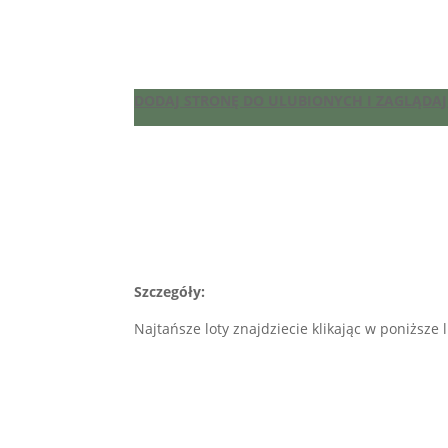
DODAJ STRONĘ DO ULUBIONYCH I ZAGLĄDAJ 
Szczegóły:
Najtańsze loty znajdziecie klikając w poniższe l