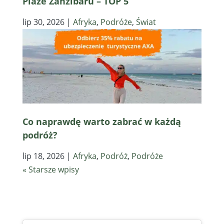
Plaże Zanzibaru – TOP 5
lip 30, 2026
|
Afryka
,
Podróże
,
Świat
Co naprawdę warto zabrać w każdą
podróż?
lip 18, 2026
|
Afryka
,
Podróż
,
Podróże
« Starsze wpisy