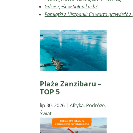
Gdzie zjeść w Salonikach?
Pamiątki z Hiszpanii: Co warto przywieźć z
Plaże Zanzibaru –
TOP 5
lip 30, 2026
|
Afryka
,
Podróże
,
Świat