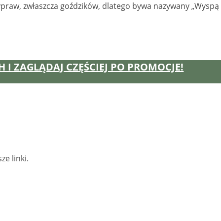
zypraw, zwłaszcza goździków, dlatego bywa nazywany „Wyspą
 I ZAGLĄDAJ CZĘŚCIEJ PO PROMOCJE!
ze linki.