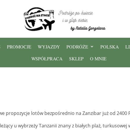
S
PROMOCJE
WYJAZDY
PODRÓŻE
POLSKA
L
WSPÓŁPRACA
SKLEP
O MNIE
we propozycje lotów bezpośrednio na Zanzibar już od 2400 
leżący u wybrzeży Tanzanii znany z białych plaż, turkusowej 