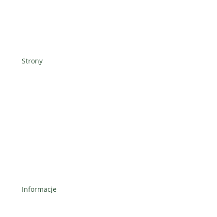
Strony
Podróże
Lifestyle
Oferta
Sklep
Informacje
O mnie