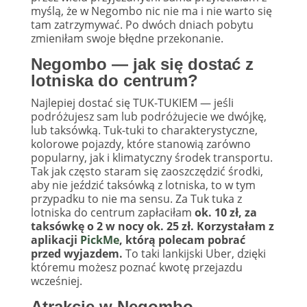
myślą, że w Negombo nic nie ma i nie warto się
tam zatrzymywać. Po dwóch dniach pobytu
zmieniłam swoje błędne przekonanie.
Negombo — jak się dostać z
lotniska do centrum?
Najlepiej dostać się TUK-TUKIEM — jeśli
podróżujesz sam lub podróżujecie we dwójkę,
lub taksówką. Tuk-tuki to charakterystyczne,
kolorowe pojazdy, które stanowią zarówno
popularny, jak i klimatyczny środek transportu.
Tak jak często staram się zaoszczędzić środki,
aby nie jeździć taksówką z lotniska, to w tym
przypadku to nie ma sensu. Za Tuk tuka z
lotniska do centrum zapłaciłam
ok. 10 zł, za
taksówkę o 2 w nocy ok. 25 zł. Korzystałam z
aplikacji
PickMe
, którą polecam pobrać
przed wyjazdem.
To taki lankijski Uber, dzięki
któremu możesz poznać kwotę przejazdu
wcześniej.
Atrakcje w Negombo