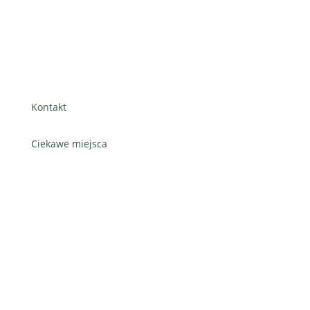
Polityka prywatności
Regulamin
Kontakt
Ciekawe miejsca
Luksor w egipcie
Paxos i Anipaxos
Botanic Gardens w Singapurze – dlaczego warto
odwiedzić
Park Narodowy Khao Yai