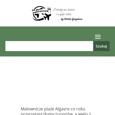
Malownicze plaże Algavre co roku
przyciągają tłumy turystów, a wielu z