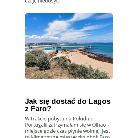
czuję niedosyt…
Jak się dostać do Lagos
z Faro?
W trakcie pobytu na Południu
Portugalii zatrzymałam się w
Olhao –
miejsce gdzie czas płynie wolniej.
Jest
to klimatyczne miasteczko obok
Faro
,