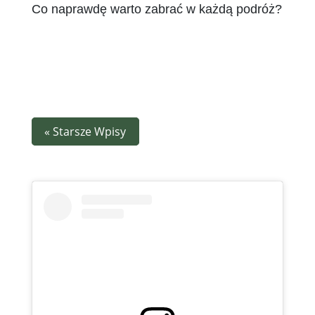
Co naprawdę warto zabrać w każdą podróż?
lip 18, 2026
|
Afryka
,
Podróż
,
Podróże
« Starsze Wpisy