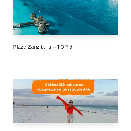
Plaże Zanzibaru – TOP 5
lip 30, 2026
|
Afryka
,
Podróże
,
Świat