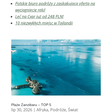
Polskie biuro podróży z zaskakującą ofertą na
wyciągnięcie ręki!
Leć na Cypr już od 248 PLN!
10 niezwykłych miejsc w Tajlandii
Plaże Zanzibaru – TOP 5
lip 30, 2026
|
Afryka
,
Podróże
,
Świat