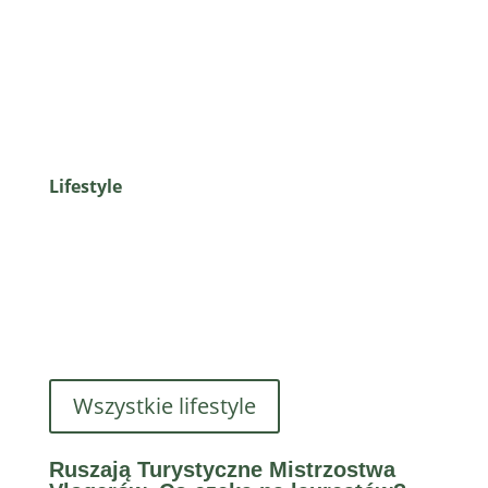
Lifestyle
Wszystkie lifestyle
Ruszają Turystyczne Mistrzostwa
Ryan