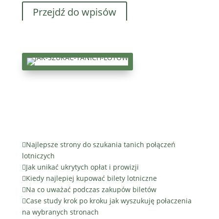
Przejdź do wpisów
Pr
Jak szukać tanich lotów?
Odkryj moje tajniki
oszczędzania na podróżach!

Najlepsze strony do szukania tanich połączeń
lotniczych

Jak unikać ukrytych opłat i prowizji

Kiedy najlepiej kupować bilety lotniczne

Na co uważać podczas zakupów biletów

Case study krok po kroku jak wyszukuję połaczenia
na wybranych stronach